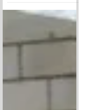
zwischen Mona & Christine? Mona hatte
unseren laufenden Ausbildungskurs 2020 des
Intensivseminars...