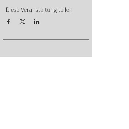
Diese Veranstaltung teilen
HeartBeat - Holistic Coaching
Harzheim & Stülpnagel GbR
Klauselsäcker 3, 76479 Steinmauern
info@heartbeatcoaching.de
+49 7222 93 444 54
Wir
Coachingpferde
Blog