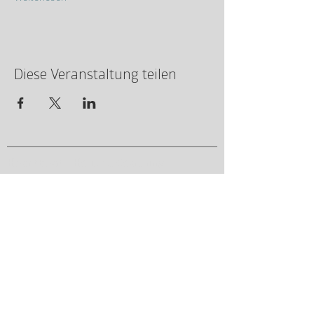
Diese Veranstaltung teilen
HeartBeat - Holistic Coaching
Harzheim & Stülpnagel GbR
Klauselsäcker 3, 76479 Steinmauern
info@heartbeatcoaching.de
+49 7222 93 444 54
Wir