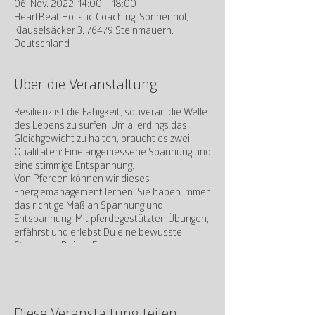
06. Nov. 2022, 14:00 – 18:00
HeartBeat Holistic Coaching, Sonnenhof,
Klauselsäcker 3, 76479 Steinmauern,
Deutschland
Über die Veranstaltung
Resilienz ist die Fähigkeit, souverän die Welle
des Lebens zu surfen. Um allerdings das
Gleichgewicht zu halten, braucht es zwei
Qualitäten: Eine angemessene Spannung und
eine stimmige Entspannung.
Von Pferden können wir dieses
Energiemanagement lernen. Sie haben immer
das richtige Maß an Spannung und
Entspannung. Mit pferdegestützten Übungen,
erfährst und erlebst Du eine bewusste
Steuerung Deiner Energie.
Wie das funktioniert?
Du bekommst im Workshop ein Pferd als
Trainingspartner. Pferde haben die Fähigkeit
Diese Veranstaltung teilen